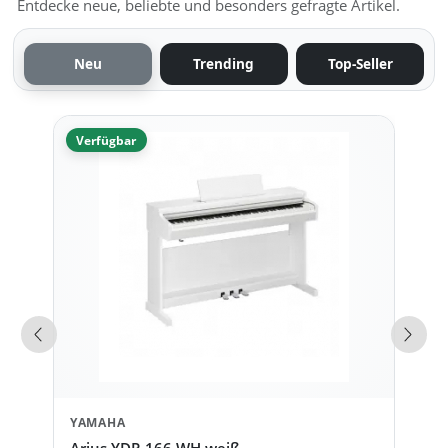
Entdecke neue, beliebte und besonders gefragte Artikel.
Neu
Trending
Top-Seller
Verfügbar
Vorherige Produkte
Näch
YAMAHA
Arius YDP-166 WH weiß