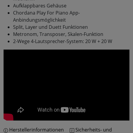
Aufklappbares Gehäuse
Chordana Play For Piano App-
Anbindungsmöglichkeit
Split, Layer und Duett Funktionen
Metronom, Transposer, Skalen-Funktion
2-Wege 4-Lautsprecher-System: 20 W + 20 W
Herstellerinformationen
Sicherheits- und