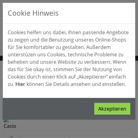
Cookie Hinweis
0
Cookies helfen uns dabei, Ihnen passende Angebote
zu zeigen und die Benutzung unseres Online-Shops
für Sie komfortabler zu gestalten. Außerdem
unterstüzen uns Cookies, technische Probleme zu
beheben und unsere Website zu verbessern. Wenn
Home
Tasteninstrumente
E-Pianos & Zubehör
das für Sie okay ist, stimmen Sie der Nutzung von
E-Pianos
Casio
Cookies durch einen Klick auf „Akzeptieren“ einfach
Celviano-AP470 Digitalpiano Weiss
Mietkauf
zu.
Hier
können Sie Details ansehen und einstellen.
Celviano-AP470 Digitalpiano
Weiss
Akzeptieren