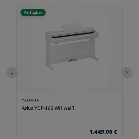
Verfügbar
Vorherige Produkte
Näch
YAMAHA
Arius YDP-166 WH weiß
1.449,00 €