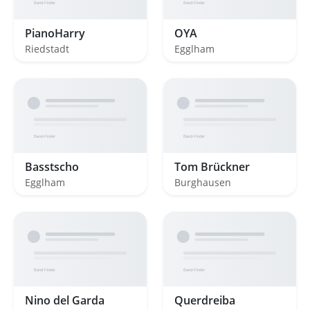
PianoHarry
OYA
Riedstadt
Egglham
Basstscho
Tom Brückner
Egglham
Burghausen
Nino del Garda
Querdreiba