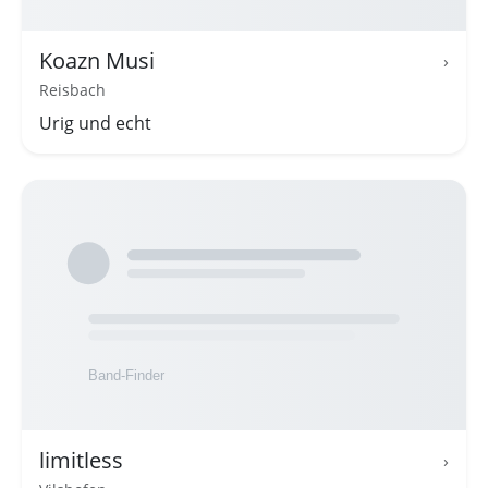
Koazn Musi
›
Reisbach
Urig und echt
limitless
›