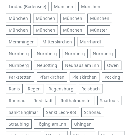
Lindau (Bodensee)
München
München
München
München
München
München
München
München
München
Münster
Memmingen
Mitterskirchen
Murrhardt
Nürnberg
Nürnberg
Nürnberg
Nürnberg
Nürnberg
Neuötting
Neuhaus am Inn
Owen
Parkstetten
Pfarrkirchen
Pleiskirchen
Pocking
Ranis
Regen
Regensburg
Reisbach
Rheinau
Riedstadt
Rotthalmünster
Saarlouis
Sankt Englmar
Sankt Leon-Rot
Schönau
Straubing
Töging am Inn
Uhingen