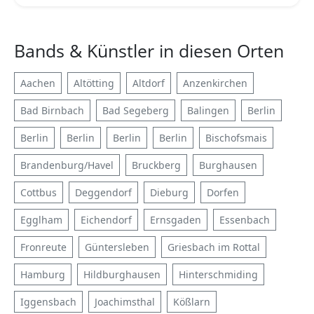
Bands & Künstler in diesen Orten
Aachen
Altötting
Altdorf
Anzenkirchen
Bad Birnbach
Bad Segeberg
Balingen
Berlin
Berlin
Berlin
Berlin
Berlin
Bischofsmais
Brandenburg/Havel
Bruckberg
Burghausen
Cottbus
Deggendorf
Dieburg
Dorfen
Egglham
Eichendorf
Ernsgaden
Essenbach
Fronreute
Güntersleben
Griesbach im Rottal
Hamburg
Hildburghausen
Hinterschmiding
Iggensbach
Joachimsthal
Kößlarn