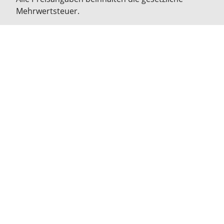
Mehrwertsteuer.
© MusikVilla
Über uns / Anfahrt / Öffnungszeiten
Jobs & Karriere
Neubau Pfarrkirchen
SUMPAN - Veranstaltungsraum
Schnäppchen
Topseller
Rechtliches:
AGB
Datenschutz
Cookie Einstellungen
Versand und Zahlung
Widerrufsbelehrung
Bestellung widerrufen
Impressum