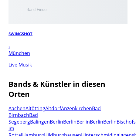
SWINGSHOT
›
München
Live Musik
Bands & Künstler in diesen
Orten
Aachen
Altötting
Altdorf
Anzenkirchen
Bad
Birnbach
Bad
Segeberg
Balingen
Berlin
Berlin
Berlin
Berlin
Berlin
Bischof
im
Rottal
Hamburg
Hildburghausen
Hinterschmiding
Iggens