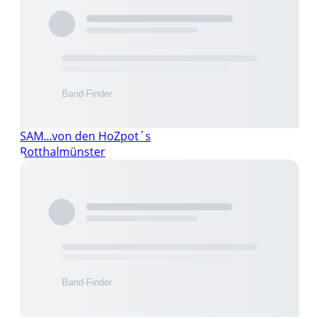
SAM...von den HoZpot´s
Rotthalmünster