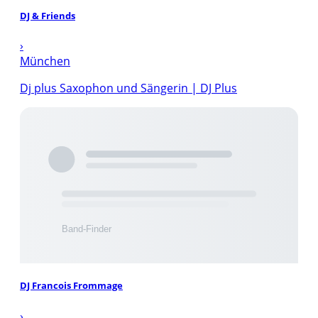
DJ & Friends
›
München
Dj plus Saxophon und Sängerin | DJ Plus
DJ Francois Frommage
›