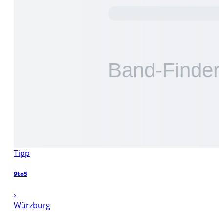
Tipp
9to5
›
Würzburg