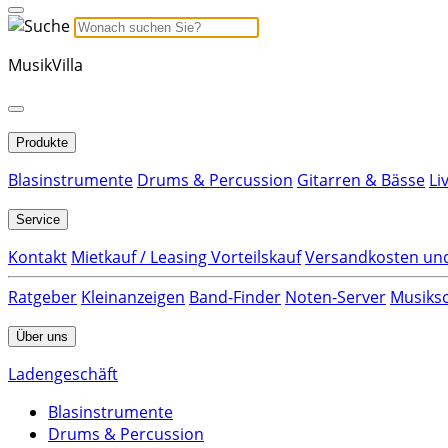
MusikVilla
Produkte
Blasinstrumente
Drums & Percussion
Gitarren & Bässe
Li
Service
Kontakt
Mietkauf / Leasing Vorteilskauf
Versandkosten und
Ratgeber
Kleinanzeigen
Band-Finder
Noten-Server
Musiksc
Über uns
Ladengeschäft
Blasinstrumente
Drums & Percussion