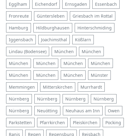
Egglham
Eichendorf
Ernsgaden
Essenbach
Fronreute
Güntersleben
Griesbach im Rottal
Hamburg
Hildburghausen
Hinterschmiding
Iggensbach
Joachimsthal
Kößlarn
Lindau (Bodensee)
München
München
München
München
München
München
München
München
München
Münster
Memmingen
Mitterskirchen
Murrhardt
Nürnberg
Nürnberg
Nürnberg
Nürnberg
Nürnberg
Neuötting
Neuhaus am Inn
Owen
Parkstetten
Pfarrkirchen
Pleiskirchen
Pocking
Ranis
Regen
Regensburg
Reisbach