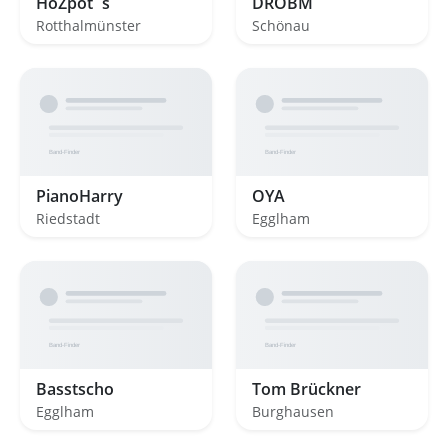
HoZpot´s
DROBM
Rotthalmünster
Schönau
PianoHarry
OYA
Riedstadt
Egglham
Basstscho
Tom Brückner
Egglham
Burghausen