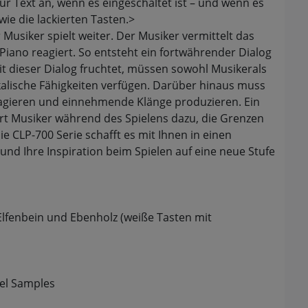
r Text an, wenn es eingeschaltet ist – und wenn es
wie die lackierten Tasten.>
 Musiker spielt weiter. Der Musiker vermittelt das
iano reagiert. So entsteht ein fortwährender Dialog
 dieser Dialog fruchtet, müssen sowohl Musikerals
lische Fähigkeiten verfügen. Darüber hinaus muss
reagieren und einnehmende Klänge produzieren. Ein
iert Musiker während des Spielens dazu, die Grenzen
e CLP-700 Serie schafft es mit Ihnen in einen
und Ihre Inspiration beim Spielen auf eine neue Stufe
lfenbein und Ebenholz (weiße Tasten mit
gel Samples