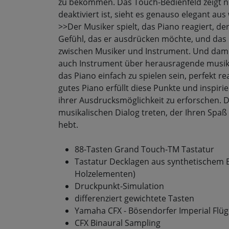
zu bekommen. Das Touch-Bedienfeld zeigt nu
deaktiviert ist, sieht es genauso elegant aus 
>>Der Musiker spielt, das Piano reagiert, der
Gefühl, das er ausdrücken möchte, und das P
zwischen Musiker und Instrument. Und damit
auch Instrument über herausragende musika
das Piano einfach zu spielen sein, perfekt 
gutes Piano erfüllt diese Punkte und inspir
ihrer Ausdrucksmöglichkeit zu erforschen. Di
musikalischen Dialog treten, der Ihren Spaß 
hebt.
88-Tasten Grand Touch-TM Tastatur
Tastatur Decklagen aus synthetischem E
Holzelementen)
Druckpunkt-Simulation
differenziert gewichtete Tasten
Yamaha CFX - Bösendorfer Imperial Flü
CFX Binaural Sampling