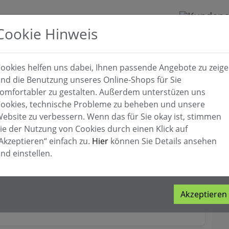
Cookie Hinweis
ookies helfen uns dabei, Ihnen passende Angebote zu zeig
Gitarren & Bässe
Live & Studio
Tasteninstrumen
nd die Benutzung unseres Online-Shops für Sie
omfortabler zu gestalten. Außerdem unterstüzen uns
Zubehör
ookies, technische Probleme zu beheben und unsere
E-Pianos
Yamaha
Clavinova CLP775B Digital
ebsite zu verbessern. Wenn das für Sie okay ist, stimmen
 Digitalpiano
ie der Nutzung von Cookies durch einen Klick auf
Ar
Akzeptieren“ einfach zu.
Hier
können Sie Details ansehen
Arc
nd einstellen.
Di
Akzeptieren