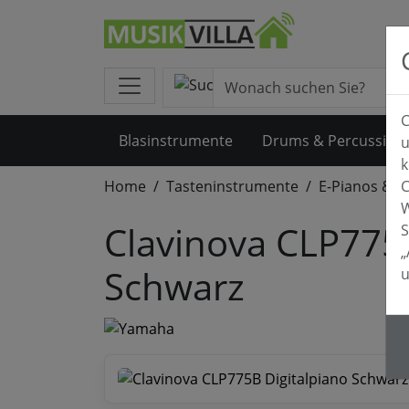
C
Blasinstrumente
Drums & Percussion
u
k
Home
Tasteninstrumente
E-Pianos & 
C
W
Clavinova CLP775B
S
„
Schwarz
u