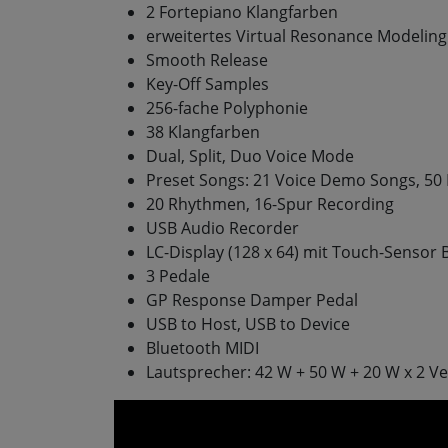
2 Fortepiano Klangfarben
erweitertes Virtual Resonance Modeling
Smooth Release
Key-Off Samples
256-fache Polyphonie
38 Klangfarben
Dual, Split, Duo Voice Mode
Preset Songs: 21 Voice Demo Songs, 50
20 Rhythmen, 16-Spur Recording
USB Audio Recorder
LC-Display (128 x 64) mit Touch-Sensor 
3 Pedale
GP Response Damper Pedal
USB to Host, USB to Device
Bluetooth MIDI
Lautsprecher: 42 W + 50 W + 20 W x 2 Ve