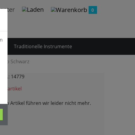
0
en
te
Traditionelle Instrumente
piano Schwarz
t.Nr.: 14779
hivartikel
esen Artikel führen wir leider nicht mehr.