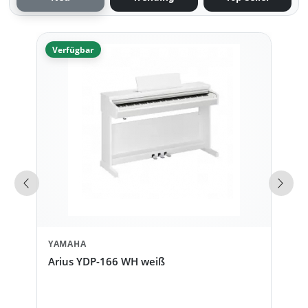
Verfügbar
Vorherige Produkte
Näch
YAMAHA
Arius YDP-166 WH weiß