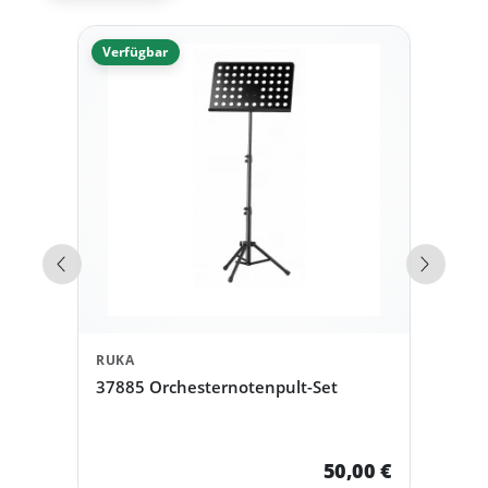
Verfügbar
Vorherige Produkte
Nächst
RUKA
37885 Orchesternotenpult-Set
50,00 €