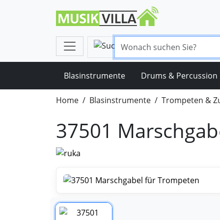
Blasinstrumente
Drums & Percussion
Home
Blasinstrumente
Trompeten & Z
37501 Marschgabe