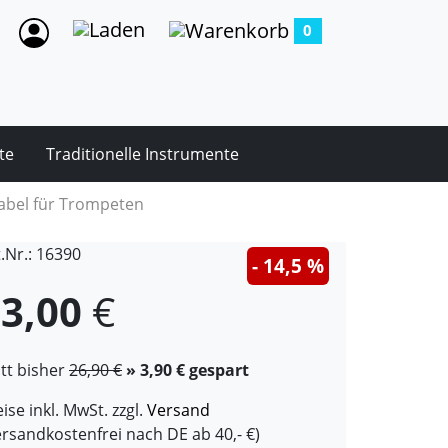
0
te
Traditionelle Instrumente
abel für Trompeten
t.Nr.: 16390
- 14,5 %
3,00
€
att bisher
26,90 €
» 3,90 € gespart
ise inkl. MwSt. zzgl.
Versand
ersandkostenfrei nach DE ab 40,- €)