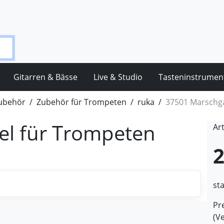
Gitarren & Bässe
Live & Studio
Tasteninstrumen
ubehör
Zubehör für Trompeten
ruka
37501 Marschg
l für Trompeten
Ar
2
st
Pre
(V