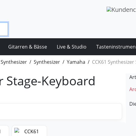
Gitarren & Bässe
Live & Studio
Tasteninstrumen
Synthesizer
Synthesizer
Yamaha
CCK61 Synthesizer
r Stage-Keyboard
Ar
Arc
Di