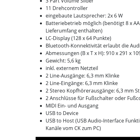
3 Part Volume Slider
11 Drehcontroller
eingebaute Lautsprecher: 2x 6 W
Batteriebetrieb möglich (benötigt 8 x AA
Lieferumfang enthalten)
LC-Display (128 x 64 Punkte)
Bluetooth-Konnektivität erlaubt die Au
Abmessungen (B x T x H): 910 x 291 x 1
Gewicht: 5,6 kg
inkl. externem Netzteil
2 Line-Ausgänge: 6,3 mm Klinke
2 Line-Eingänge: 6,3 mm Klinke
2 Stereo Kopfhörerausgänge: 6,3 mm St
2 Anschlüsse für Fußschalter oder Fußc
MIDI Ein- und Ausgang
USB to Device
USB to Host (USB Audio-Interface Funkt
Kanäle vom CK zum PC)