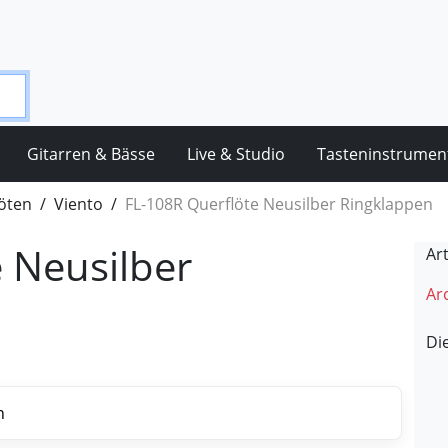
Gitarren & Bässe
Live & Studio
Tasteninstrumen
öten
Viento
FL-108R Querflöte Neusilber Ringklappen
 Neusilber
Ar
Arc
Di