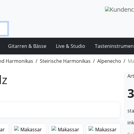
Gitarren & Bässe
Live & Studio
Tasteninstrumen
nd Harmonikas
Steirische Harmonikas
Alpenecho
Ma
lz
Ar
3
st
in