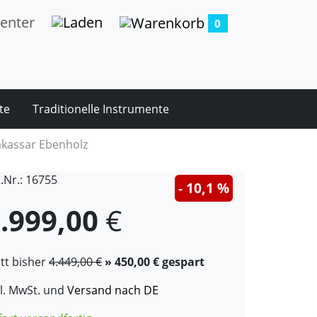
0
te
Traditionelle Instrumente
kassar Ebenholz
t.Nr.: 16755
- 10,1 %
.999,00
€
att bisher
4.449,00 €
» 450,00 € gespart
kl. MwSt. und
Versand nach DE