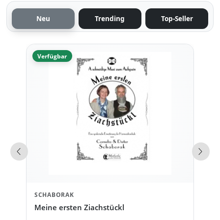
Neu
Trending
Top-Seller
Verfügbar
Vorherige Produkte
Näch
SCHABORAK
Meine ersten Ziachstückl