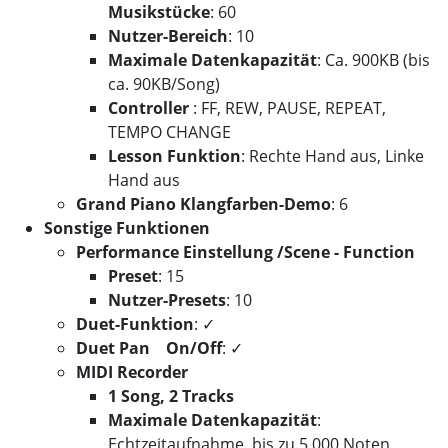
Musikstücke
: 60
Nutzer-Bereich
: 10
Maximale Datenkapazität
: Ca. 900KB (bis
ca. 90KB/Song)
Controller
: FF, REW, PAUSE, REPEAT,
TEMPO CHANGE
Lesson Funktion
: Rechte Hand aus, Linke
Hand aus
Grand Piano Klangfarben-Demo
: 6
Sonstige Funktionen
Performance Einstellung /Scene - Function
Preset
: 15
Nutzer-Presets
: 10
Duet-Funktion
: ✓
Duet Pan On/Off
: ✓
MIDI Recorder
1 Song, 2 Tracks
Maximale Datenkapazität
:
Echtzeitaufnahme, bis zu 5,000 Noten