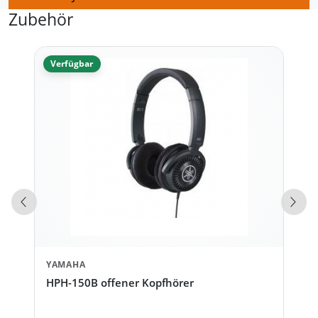
Zubehör
Verfügbar
Vorherige Produkte
Näch
YAMAHA
HPH-150B offener Kopfhörer