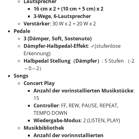
Lautsprecher
16 cm x 2 + (10 cm + 5 cm) x 2
3-Wege, 6-Lautsprecher
Verstärker
: 30 W x 2 + 20 W x 2
Pedale
3 (Dämper, Soft, Sostenuto)
Dämpfer-Halbpedal-Effekt
: ✓(stufenlose
Erkennung)
Halbpedal Stellung（Dämpfer）
: 5 Stufen （-2
～0～2）
Songs
Concert Play
Anzahl der vorinstallierten Musikstücke
:
15
Controller
: FF, REW, PAUSE, REPEAT,
TEMPO DOWN
Wiedergabe-Modus
: 2 (LISTEN, PLAY)
Musikbibliothek
Anzahl der vorinnstallierten