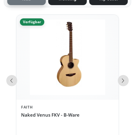
Verfügbar
Vorherige Produkte
Näch
FAITH
Naked Venus FKV - B-Ware