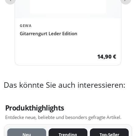
Vorherige Produkte
Näch
GEWA
Gitarrengurt Leder Edition
14,90 €
Das könnte Sie auch interessieren:
Produkthighlights
Entdecke neue, beliebte und besonders gefragte Artikel.
Neu
Trending
Top-Seller