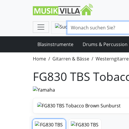
Blasinstrumente
Drums & Percussion
Home
Gitarren & Bässe
Westerngitarr
FG830 TBS Tobac