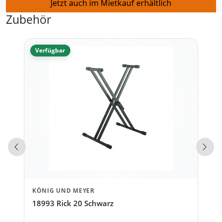
Jetzt auch im Mietkauf erhältlich
Zubehör
Verfügbar
Vorherige Produkte
Näch
KÖNIG UND MEYER
18993 Rick 20 Schwarz