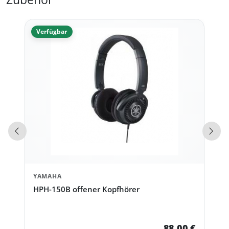
Verfügbar
Vorherige Produkte
Näch
YAMAHA
HPH-150B offener Kopfhörer
88,00 €