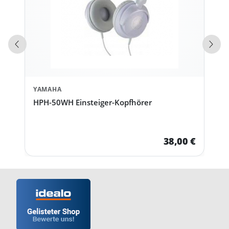
Vorherige Produkte
Näch
YAMAHA
HPH-50WH Einsteiger-Kopfhörer
38,00 €