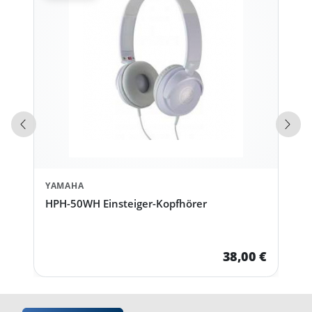
Vorherige Produkte
Näch
YAMAHA
HPH-50WH Einsteiger-Kopfhörer
38,00 €