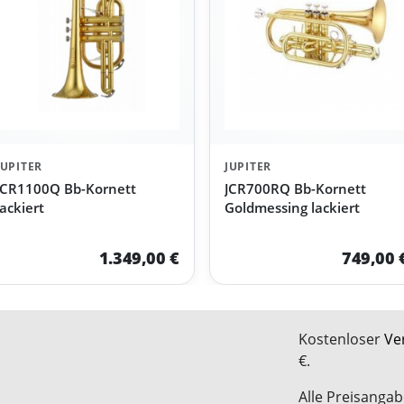
JUPITER
JUPITER
JCR1100Q Bb-Kornett
JCR700RQ Bb-Kornett
lackiert
Goldmessing lackiert
1.349,00 €
749,00 
Kostenloser
Ve
€.
Alle Preisangab