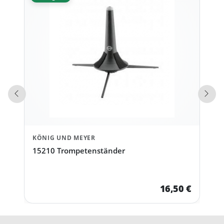
Vorherige Produkte
Näch
KÖNIG UND MEYER
15210 Trompetenständer
16,50 €