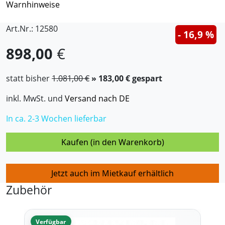
Warnhinweise
Art.Nr.: 12580
- 16,9 %
898,00
€
statt bisher
1.081,00 €
» 183,00 € gespart
inkl. MwSt. und
Versand nach DE
In ca. 2-3 Wochen lieferbar
Kaufen (in den Warenkorb)
Jetzt auch im Mietkauf erhältlich
Zubehör
Verfügbar