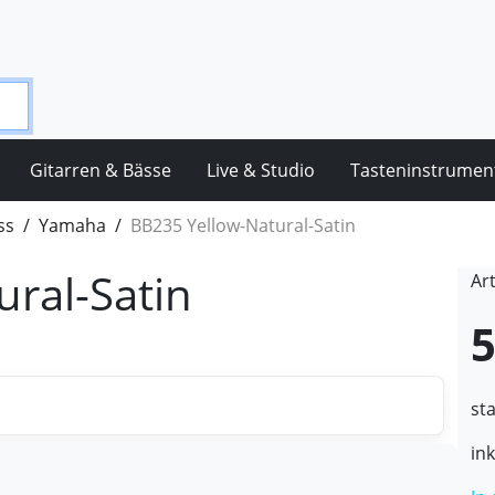
Gitarren & Bässe
Live & Studio
Tasteninstrumen
ss
Yamaha
BB235 Yellow-Natural-Satin
ral-Satin
Ar
5
st
in