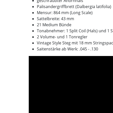
geschraubter Ahornhals
Palisandergriffbrett (Dalbergia latifolia)
Mensur: 864 mm (Long Scale)
Sattelbreite: 43 mm
21 Medium Bünde
Tonabnehmer: 1 Split Coil (Hals) und 1 Si
2 Volume- und 1 Tonregler
Vintage Style Steg mit 18 mm Stringspa
Saitenstärke ab Werk: .045 - .130