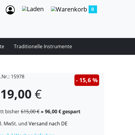
0
te
Traditionelle Instrumente
t.Nr.: 15978
- 15,6 %
19,00
€
att bisher
615,00 €
» 96,00 € gespart
kl. MwSt. und
Versand nach DE