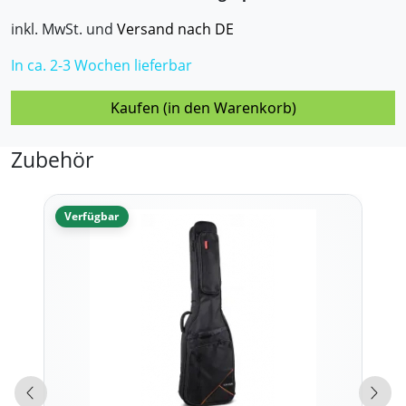
inkl. MwSt. und
Versand nach DE
In ca. 2-3 Wochen lieferbar
Kaufen (in den Warenkorb)
Zubehör
Verfügbar
Vorherige Produkte
Näch