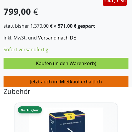
- 41,7 %
799,00
€
statt bisher
1.370,00 €
» 571,00 € gespart
inkl. MwSt. und
Versand nach DE
Sofort versandfertig
Kaufen (in den Warenkorb)
Jetzt auch im Mietkauf erhältlich
Zubehör
Verfügbar