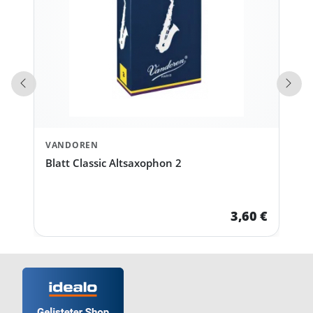
Vorherige Produkte
Näch
VANDOREN
Blatt Classic Altsaxophon 2
3,60 €