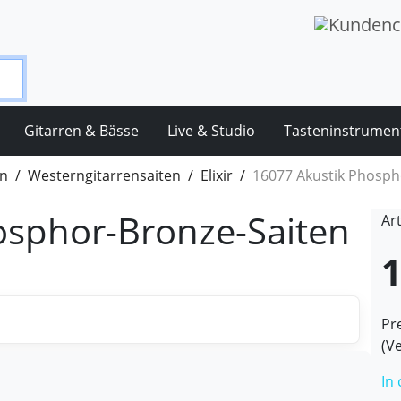
Gitarren & Bässe
Live & Studio
Tasteninstrumen
en
Westerngitarrensaiten
Elixir
16077 Akustik Phosph
osphor-Bronze-Saiten
Ar
1
Pre
(V
In