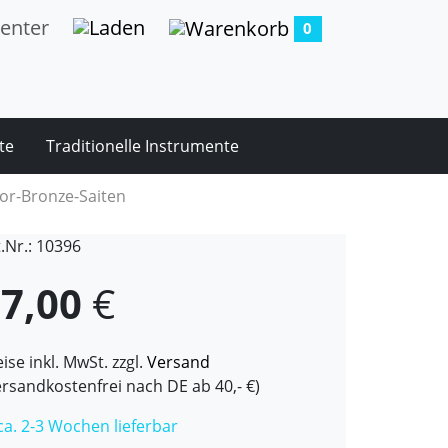
0
te
Traditionelle Instrumente
or-Bronze-Saiten
t.Nr.: 10396
7,00
€
ise inkl. MwSt. zzgl.
Versand
ersandkostenfrei nach DE ab 40,- €)
 ca. 2-3 Wochen lieferbar