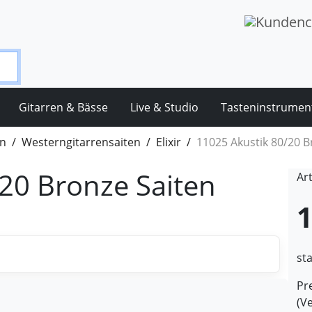
Gitarren & Bässe
Live & Studio
Tasteninstrumen
en
Westerngitarrensaiten
Elixir
11025 Akustik 80/20 B
20 Bronze Saiten
Ar
1
st
Pre
(V