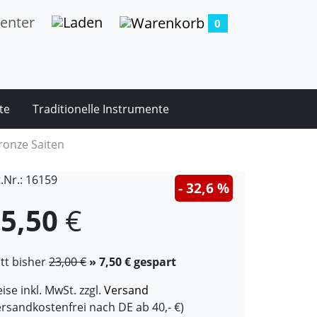
0
te
Traditionelle Instrumente
ronze Saiten
t.Nr.: 16159
- 32,6 %
5,50
€
att bisher
23,00 €
» 7,50 € gespart
ise inkl. MwSt. zzgl.
Versand
ersandkostenfrei nach DE ab 40,- €)