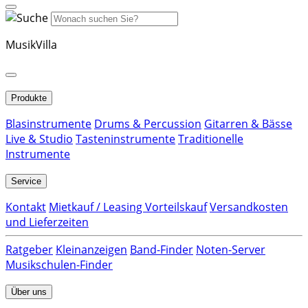
MusikVilla
Produkte
Blasinstrumente
Drums & Percussion
Gitarren & Bässe
Live & Studio
Tasteninstrumente
Traditionelle
Instrumente
Service
Kontakt
Mietkauf / Leasing Vorteilskauf
Versandkosten
und Lieferzeiten
Ratgeber
Kleinanzeigen
Band-Finder
Noten-Server
Musikschulen-Finder
Über uns