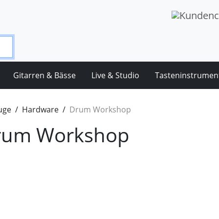
Gitarren & Bässe
Live & Studio
Tasteninstrumen
uge
Hardware
Drum Workshop
rum Workshop