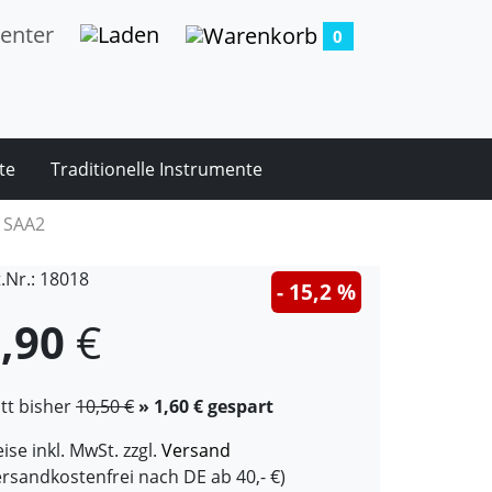
0
te
Traditionelle Instrumente
, SAA2
t.Nr.: 18018
- 15,2 %
,90
€
att bisher
10,50 €
» 1,60 € gespart
ise inkl. MwSt. zzgl.
Versand
ersandkostenfrei nach DE ab 40,- €)