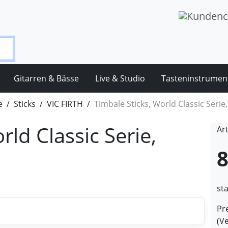
Gitarren & Bässe
Live & Studio
Tasteninstrumen
e
Sticks
VIC FIRTH
Timbale Sticks, World Classic Serie
rld Classic Serie,
Ar
8
st
Pre
(V