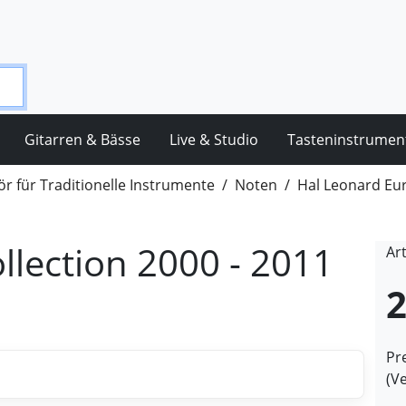
Gitarren & Bässe
Live & Studio
Tasteninstrumen
r für Traditionelle Instrumente
Noten
Hal Leonard Eu
llection 2000 - 2011
Ar
2
Pre
(V