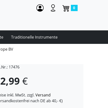
0
te
Traditionelle Instrumente
rope BV
t.Nr.: 17476
2,99
€
ise inkl. MwSt. zzgl.
Versand
ersandkostenfrei nach DE ab 40,- €)