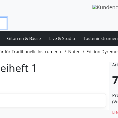
Gitarren & Bässe
Live & Studio
Tasteninstrumen
r für Traditionelle Instrumente
Noten
Edition Dyremo
Beiheft 1
Ar
7
Pre
(V
Lie