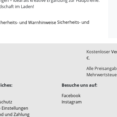
ungen – ideal als kreative Ergänzung zur Hauptreihe.
dschaft im Laden!
Sicherheits- und
Kostenloser
Ve
€.
Alle Preisangab
Mehrwertsteue
iches:
Besuche uns auf:
Facebook
schutz
Instagram
 Einstellungen
nd und Zahlung