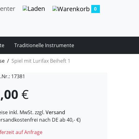
0
te
Traditionelle Instrumente
se
Spiel mit Lurifax Beiheft 1
t.Nr.: 17381
,00
€
ise inkl. MwSt. zzgl.
Versand
ersandkostenfrei nach DE ab 40,- €)
ferzeit auf Anfrage