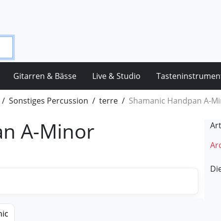
Gitarren & Bässe
Live & Studio
Tasteninstrumen
Sonstiges Percussion
terre
Shamanic Handpan A-Mi
n A-Minor
Ar
Arc
Di