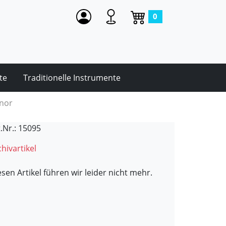
0
te
Traditionelle Instrumente
nor
t.Nr.: 15095
hivartikel
esen Artikel führen wir leider nicht mehr.