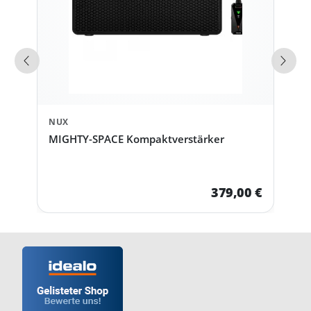
Vorherige Produkte
Näch
NUX
MIGHTY-SPACE Kompaktverstärker
379,00 €