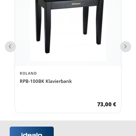
Vorherige Produkte
Näch
ROLAND
RPB-100BK Klavierbank
73,00 €