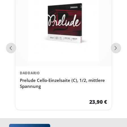
Vorherige Produkte
Näch
DADDARIO
Prelude Cello-Einzelsaite (C), 1/2, mittlere
Spannung
23,90 €