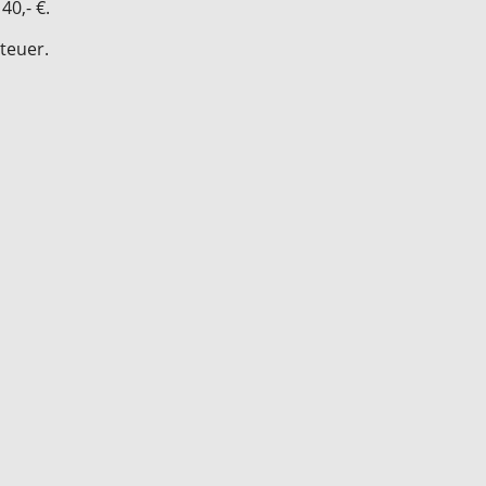
40,- €.
teuer.