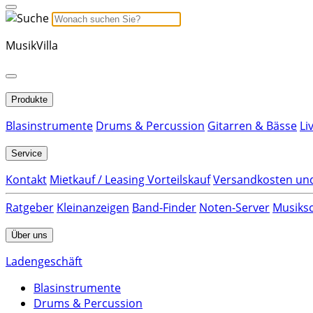
MusikVilla
Produkte
Blasinstrumente
Drums & Percussion
Gitarren & Bässe
Li
Service
Kontakt
Mietkauf / Leasing Vorteilskauf
Versandkosten und
Ratgeber
Kleinanzeigen
Band-Finder
Noten-Server
Musiksc
Über uns
Ladengeschäft
Blasinstrumente
Drums & Percussion