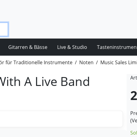
Gitarren & Bässe
Live & Studio
Tasteninstrumen
r für Traditionelle Instrumente
Noten
Music Sales Lim
With A Live Band
Ar
2
Pre
(V
So