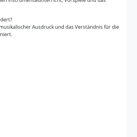
 den Instrumentalunterricht, Vorspiele und das
dert?
musikalischer Ausdruck und das Verständnis für die
niert.