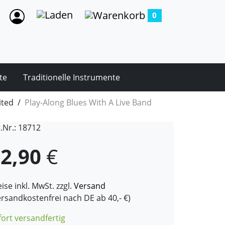
0
te
Traditionelle Instrumente
ited
Play-Along Blues With A Live Band
t.Nr.: 18712
2,90
€
ise inkl. MwSt. zzgl.
Versand
ersandkostenfrei nach DE ab 40,- €)
fort versandfertig