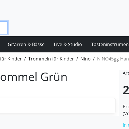
Gitarren & Bässe
Live & Studio
Tasteninstrumen
für Kinder
Trommeln für Kinder
Nino
NINO45gg Han
rommel Grün
Ar
2
Pre
(V
In