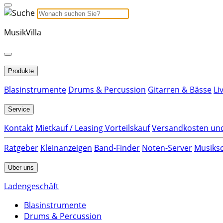
MusikVilla
Produkte
Blasinstrumente
Drums & Percussion
Gitarren & Bässe
Li
Service
Kontakt
Mietkauf / Leasing Vorteilskauf
Versandkosten und
Ratgeber
Kleinanzeigen
Band-Finder
Noten-Server
Musiksc
Über uns
Ladengeschäft
Blasinstrumente
Drums & Percussion