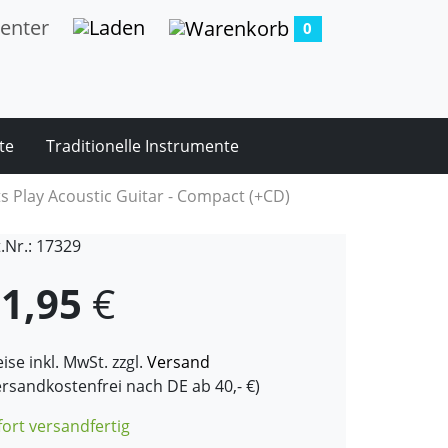
0
te
Traditionelle Instrumente
ts Play Acoustic Guitar - Compact (+CD)
t.Nr.: 17329
1,95
€
ise inkl. MwSt. zzgl.
Versand
ersandkostenfrei nach DE ab 40,- €)
fort versandfertig