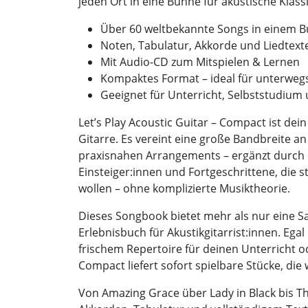
jeden Ort in eine Bühne für akustische Klassi
Über 60 weltbekannte Songs in einem 
Noten, Tabulatur, Akkorde und Liedtexte
Mit Audio-CD zum Mitspielen & Lernen
Kompaktes Format – ideal für unterweg
Geeignet für Unterricht, Selbststudiu
Let’s Play Acoustic Guitar – Compact ist dei
Gitarre. Es vereint eine große Bandbreite an
praxisnahen Arrangements – ergänzt durch e
Einsteiger:innen und Fortgeschrittene, die s
wollen – ohne komplizierte Musiktheorie.
Dieses Songbook bietet mehr als nur eine Sa
Erlebnisbuch für Akustikgitarrist:innen. Ega
frischem Repertoire für deinen Unterricht ode
Compact liefert sofort spielbare Stücke, die 
Von Amazing Grace über Lady in Black bis Th