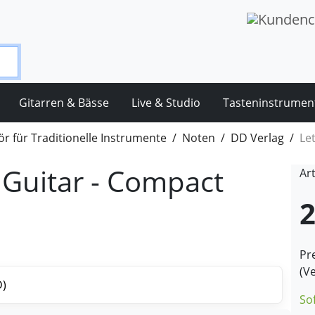
Gitarren & Bässe
Live & Studio
Tasteninstrumen
r für Traditionelle Instrumente
Noten
DD Verlag
Le
c Guitar - Compact
Ar
2
Pre
(V
So