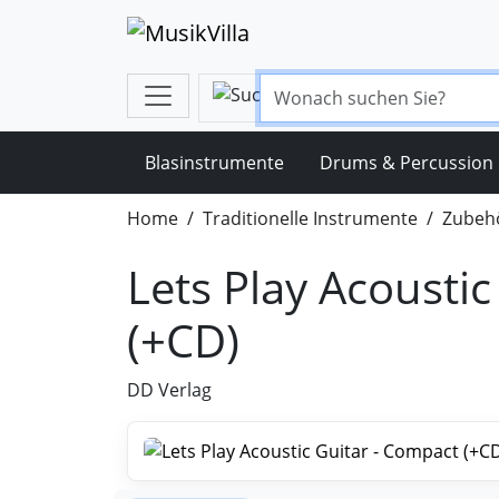
Blasinstrumente
Drums & Percussion
Home
Traditionelle Instrumente
Zubehö
Lets Play Acousti
(+CD)
DD Verlag