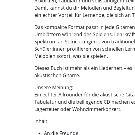
Akkorden, Tabulatur und vollständigem Text a
Damit kannst du dir Melodien und Begleitu
ein echter Vorteil für Lernende, die sich a
Das kompakte Format passt in jede Gitarrent
Umblättern während des Spielens. Lehrkräfte
Spektrum an Stilrichtungen – von traditionell
Schüler:innen profitieren von schnellen Le
Melodien sofort, was sie spielen.
Dieses Buch ist mehr als ein Liederheft – es 
akustischen Gitarre.
Unsere Meinung:
Ein echter Allrounder für die akustische Git
Tabulatur und die beiliegende CD machen es 
Lagerfeuer oder Wohnzimmerkonzert.
Inhalt:
An die Freunde