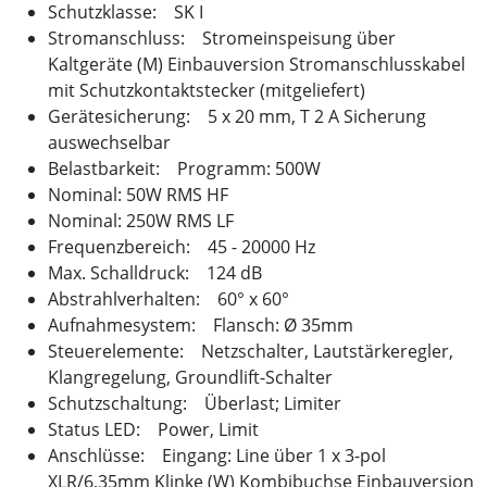
Schutzklasse: SK I
Stromanschluss: Stromeinspeisung über
Kaltgeräte (M) Einbauversion Stromanschlusskabel
mit Schutzkontaktstecker (mitgeliefert)
Gerätesicherung: 5 x 20 mm, T 2 A Sicherung
auswechselbar
Belastbarkeit: Programm: 500W
Nominal: 50W RMS HF
Nominal: 250W RMS LF
Frequenzbereich: 45 - 20000 Hz
Max. Schalldruck: 124 dB
Abstrahlverhalten: 60° x 60°
Aufnahmesystem: Flansch: Ø 35mm
Steuerelemente: Netzschalter, Lautstärkeregler,
Klangregelung, Groundlift-Schalter
Schutzschaltung: Überlast; Limiter
Status LED: Power, Limit
Anschlüsse: Eingang: Line über 1 x 3-pol
XLR/6,35mm Klinke (W) Kombibuchse Einbauversion