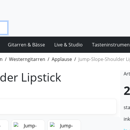
Gitarren & Bässe
Live & Studio
Tasteninstrumen
en
Westerngitarren
Applause
Jump-Slope-Shoulder Li
er Lipstick
Ar
2
st
in