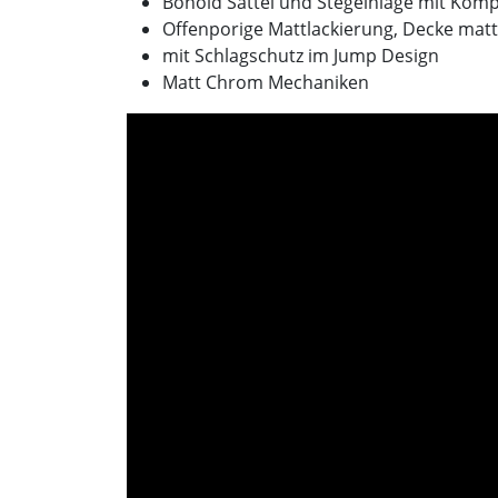
Bonoid Sattel und Stegeinlage mit Kom
Offenporige Mattlackierung, Decke matt
mit Schlagschutz im Jump Design
Matt Chrom Mechaniken