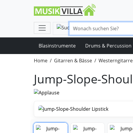
Blasinstrumente
Drums & Percussion
Home
Gitarren & Bässe
Westerngitarr
Jump-Slope-Should