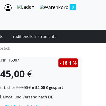
0
te
Traditionelle Instrumente
pstick
t.Nr.: 15987
- 18,1 %
45,00
€
att bisher
299,00 €
» 54,00 € gespart
kl. MwSt. und
Versand nach DE