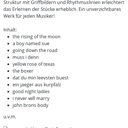
Struktur mit Griffbildern und Rhythmuslinien erleichtert
das Erlernen der Stücke erheblich. Ein unverzichtbares
Werk für jeden Musiker!
Inhalt:
the rising of the moon
a boy named sue
going down the road
muss i denn
yellow rose of texas
the boxer
dat du min leevsten buest
ein jaeger aus kurpfalz
good night ladies
i never will marry
john brons body
u.v.m.