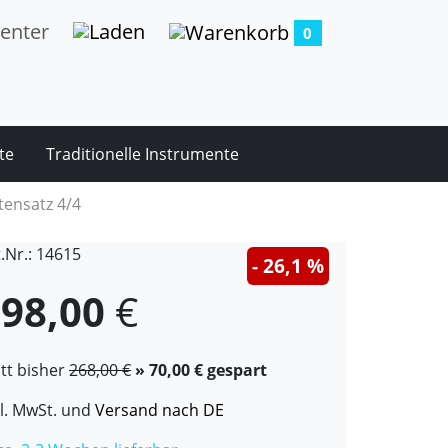
0
te
Traditionelle Instrumente
tensatz 4/4
t.Nr.: 14615
- 26,1 %
98,00
€
att bisher
268,00 €
» 70,00 € gespart
kl. MwSt. und
Versand nach DE