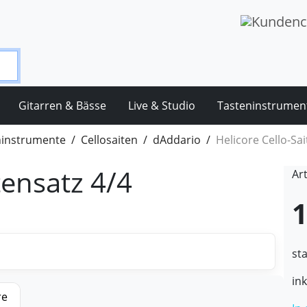
Gitarren & Bässe
Live & Studio
Tasteninstrumen
hinstrumente
Cellosaiten
dAddario
Helicore Cello-Sai
tensatz 4/4
Ar
1
st
in