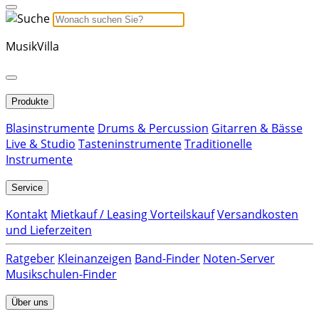
MusikVilla
Produkte
Blasinstrumente
Drums & Percussion
Gitarren & Bässe
Live & Studio
Tasteninstrumente
Traditionelle
Instrumente
Service
Kontakt
Mietkauf / Leasing Vorteilskauf
Versandkosten
und Lieferzeiten
Ratgeber
Kleinanzeigen
Band-Finder
Noten-Server
Musikschulen-Finder
Über uns