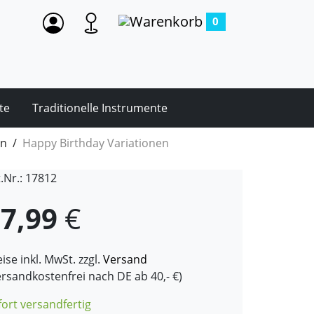
0
te
Traditionelle Instrumente
on
Happy Birthday Variationen
t.Nr.: 17812
7,99
€
ise inkl. MwSt. zzgl.
Versand
ersandkostenfrei nach DE ab 40,- €)
fort versandfertig