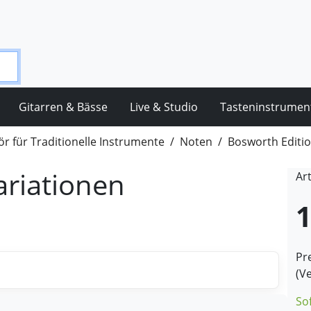
Gitarren & Bässe
Live & Studio
Tasteninstrumen
r für Traditionelle Instrumente
Noten
Bosworth Editi
ariationen
Ar
1
Pre
(V
So