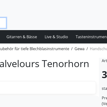
Gitarren & Bässe
Live & Studio
Tasteninstrumen
ubehör für tiefe Blechblasinstrumente
Gewa
Handschu
alvelours Tenorhorn
Ar
3
st
Pre
(V