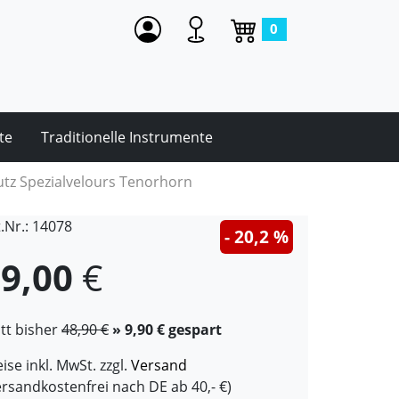
0
te
Traditionelle Instrumente
tz Spezialvelours Tenorhorn
t.Nr.: 14078
- 20,2 %
9,00
€
att bisher
48,90 €
» 9,90 € gespart
ise inkl. MwSt. zzgl.
Versand
ersandkostenfrei nach DE ab 40,- €)