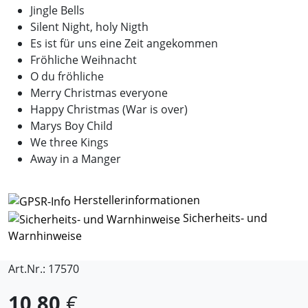
Jingle Bells
Silent Night, holy Nigth
Es ist für uns eine Zeit angekommen
Fröhliche Weihnacht
O du fröhliche
Merry Christmas everyone
Happy Christmas (War is over)
Marys Boy Child
We three Kings
Away in a Manger
Herstellerinformationen
Sicherheits- und
Warnhinweise
Art.Nr.: 17570
10,80
€